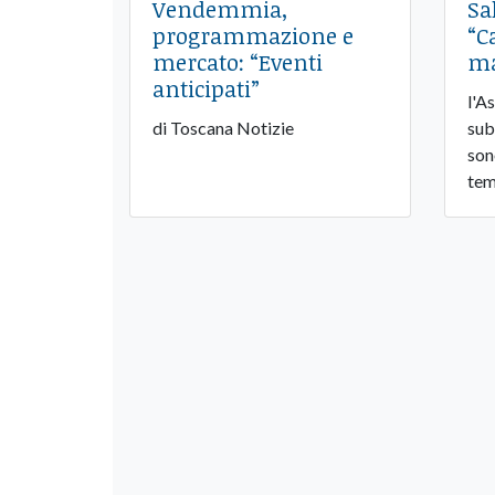
Vendemmia,
Sa
programmazione e
“C
mercato: “Eventi
ma
anticipati”
l'A
di Toscana Notizie
sub
son
tem