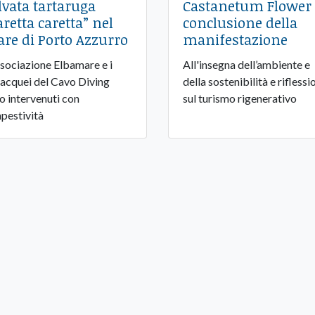
lvata tartaruga
Castanetum Flower 
aretta caretta” nel
conclusione della
re di Porto Azzurro
manifestazione
ssociazione Elbamare e i
All'insegna dell’ambiente e
acquei del Cavo Diving
della sostenibilità e riflessi
o intervenuti con
sul turismo rigenerativo
pestività