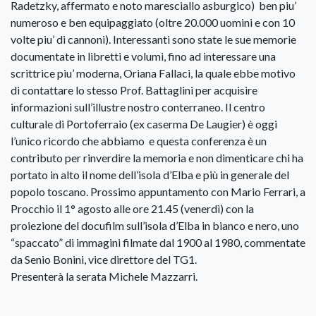
Radetzky, affermato e noto maresciallo asburgico) ben piu’
numeroso e ben equipaggiato (oltre 20.000 uomini e con 10
volte piu’ di cannoni). Interessanti sono state le sue memorie
documentate in libretti e volumi, fino ad interessare una
scrittrice piu’ moderna, Oriana Fallaci, la quale ebbe motivo
di contattare lo stesso Prof. Battaglini per acquisire
informazioni sull’illustre nostro conterraneo. Il centro
culturale di Portoferraio (ex caserma De Laugier) è oggi
l’unico ricordo che abbiamo e questa conferenza è un
contributo per rinverdire la memoria e non dimenticare chi ha
portato in alto il nome dell’isola d’Elba e più in generale del
popolo toscano. Prossimo appuntamento con Mario Ferrari, a
Procchio il 1° agosto alle ore 21.45 (venerdì) con la
proiezione del docufilm sull’isola d’Elba in bianco e nero, uno
“spaccato” di immagini filmate dal 1900 al 1980, commentate
da Senio Bonini, vice direttore del TG1.
Presenterà la serata Michele Mazzarri.