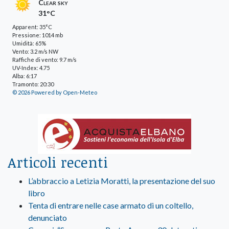
Clear sky
31°C
Apparent: 35°C
Pressione: 1014 mb
Umidità: 65%
Vento: 3.2 m/s NW
Raffiche di vento: 9.7 m/s
UV-Index: 4.75
Alba: 6:17
Tramonto: 20:30
© 2026 Powered by Open-Meteo
Articoli recenti
L’abbraccio a Letizia Moratti, la presentazione del suo
libro
Tenta di entrare nelle case armato di un coltello,
denunciato