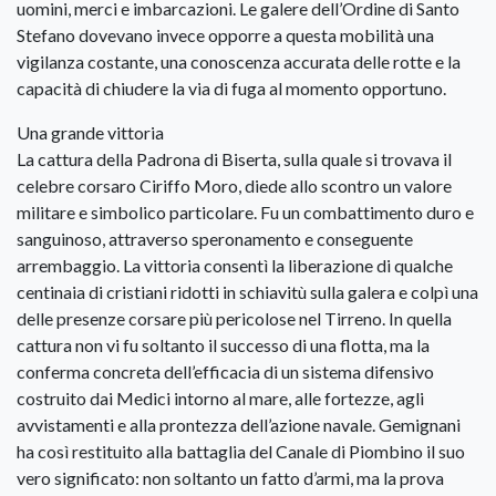
uomini, merci e imbarcazioni. Le galere dell’Ordine di Santo
Stefano dovevano invece opporre a questa mobilità una
vigilanza costante, una conoscenza accurata delle rotte e la
capacità di chiudere la via di fuga al momento opportuno.
Una grande vittoria
La cattura della Padrona di Biserta, sulla quale si trovava il
celebre corsaro Ciriffo Moro, diede allo scontro un valore
militare e simbolico particolare. Fu un combattimento duro e
sanguinoso, attraverso speronamento e conseguente
arrembaggio. La vittoria consentì la liberazione di qualche
centinaia di cristiani ridotti in schiavitù sulla galera e colpì una
delle presenze corsare più pericolose nel Tirreno. In quella
cattura non vi fu soltanto il successo di una flotta, ma la
conferma concreta dell’efficacia di un sistema difensivo
costruito dai Medici intorno al mare, alle fortezze, agli
avvistamenti e alla prontezza dell’azione navale. Gemignani
ha così restituito alla battaglia del Canale di Piombino il suo
vero significato: non soltanto un fatto d’armi, ma la prova