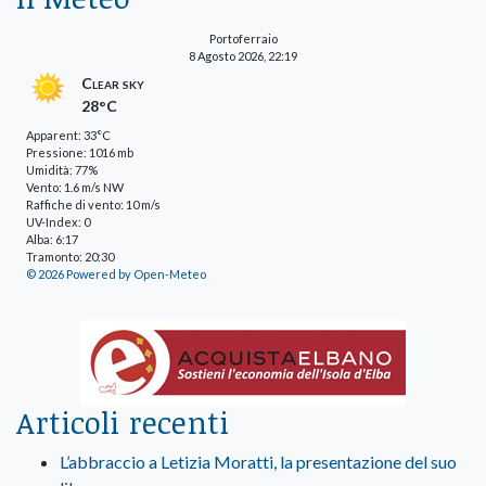
Portoferraio
8 Agosto 2026, 22:19
Clear sky
28°C
Apparent: 33°C
Pressione: 1016 mb
Umidità: 77%
Vento: 1.6 m/s NW
Raffiche di vento: 10 m/s
UV-Index: 0
Alba: 6:17
Tramonto: 20:30
© 2026 Powered by Open-Meteo
Articoli recenti
L’abbraccio a Letizia Moratti, la presentazione del suo