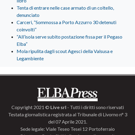
libro
Tenta di entrare nelle case armato di un coltello,
denunciato
Carceri, “Sommossa a Porto Azzurro 30 detenuti
coinvolti”
“All’isola serve subito postazione fissa per il Pegaso
Elba”
Mola ripulita dagli scout Agesci della Valsusa e
Legambiente
Copyright 2021 ©
Live srl
- Tutti i diritti sono riservati
Testata giornalistica registrata al Tribunale di Livorno n° 3
del 07 Aprile 2021.
Sede legale: Viale Teseo Tesei 12 Portoferraio