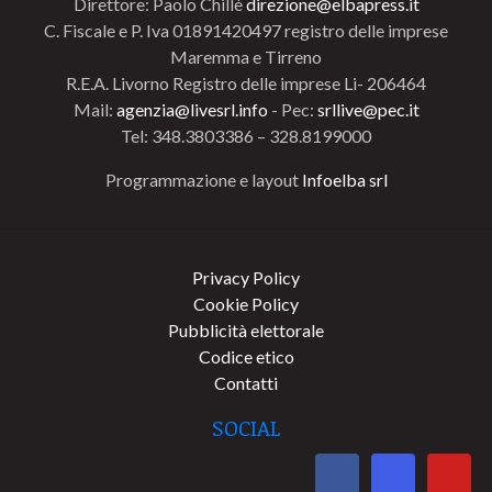
Direttore: Paolo Chillè
direzione@elbapress.it
C. Fiscale e P. Iva 01891420497 registro delle imprese
Maremma e Tirreno
R.E.A. Livorno Registro delle imprese Li- 206464
Mail:
agenzia@livesrl.info
- Pec:
srllive@pec.it
Tel: 348.3803386 – 328.8199000
Programmazione e layout
Infoelba srl
Privacy Policy
Cookie Policy
Pubblicità elettorale
Codice etico
Contatti
SOCIAL