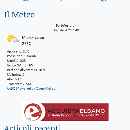
Il Meteo
Portoferraio
8 Agosto 2026, 6:40
Mainly clear
27°C
Apparent: 31°C
Pressione: 1014 mb
Umidità: 80%
Vento: 3.4 m/s NW
Raffiche di vento: 11.3 m/s
UV-Index: 0
Alba: 6:17
Tramonto: 20:30
© 2026 Powered by Open-Meteo
Articoli recenti