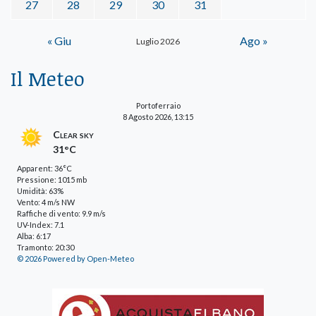
27
28
29
30
31
« Giu
Ago »
Luglio 2026
Il Meteo
Portoferraio
8 Agosto 2026, 13:15
Clear sky
31°C
Apparent: 36°C
Pressione: 1015 mb
Umidità: 63%
Vento: 4 m/s NW
Raffiche di vento: 9.9 m/s
UV-Index: 7.1
Alba: 6:17
Tramonto: 20:30
© 2026 Powered by Open-Meteo