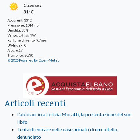
Clear sky
31°C
Apparent: 33°C
Pressione: 1014 mb
Umidità: 85%
Vento: 3.4 m/s NW
Raffiche di vento: 9.7 m/s
UV-Index: 0
Alba: 6:17
Tramonto: 20:30
© 2026 Powered by Open-Meteo
Articoli recenti
L’abbraccio a Letizia Moratti, la presentazione del suo
libro
Tenta di entrare nelle case armato di un coltello,
denunciato