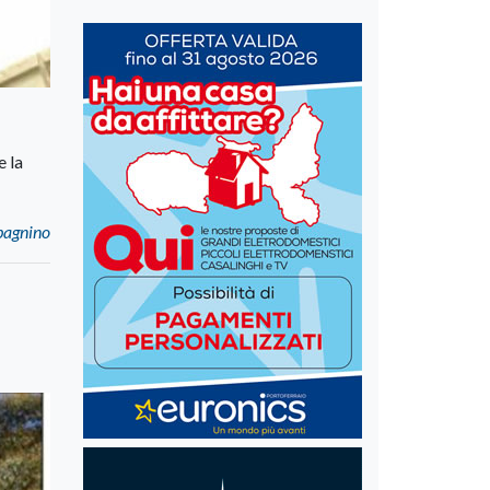
e la
bagnino