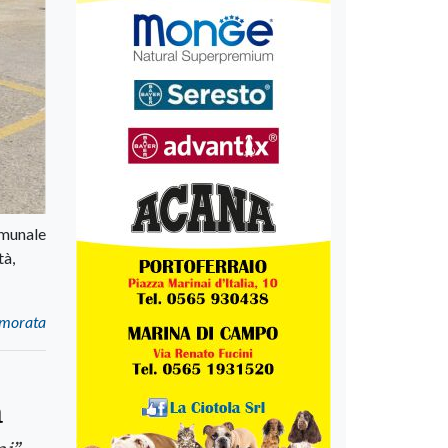
omunale
tà,
namorata
a