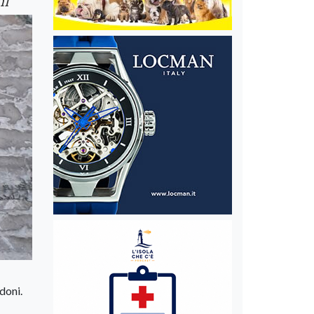
ni”
doni.