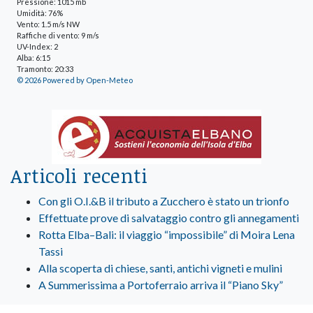
Pressione: 1015 mb
Umidità: 76%
Vento: 1.5 m/s NW
Raffiche di vento: 9 m/s
UV-Index: 2
Alba: 6:15
Tramonto: 20:33
© 2026 Powered by Open-Meteo
Articoli recenti
Con gli O.I.&B il tributo a Zucchero è stato un trionfo
Effettuate prove di salvataggio contro gli annegamenti
Rotta Elba–Bali: il viaggio “impossibile” di Moira Lena
Tassi
Alla scoperta di chiese, santi, antichi vigneti e mulini
A Summerissima a Portoferraio arriva il “Piano Sky”