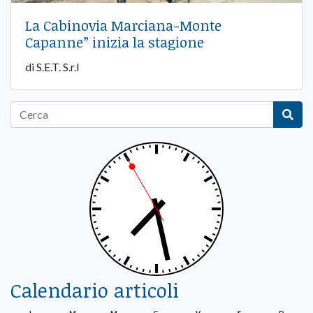
La Cabinovia Marciana-Monte
Capanne” inizia la stagione
di S.E.T. S.r.l
Calendario articoli
L
M
M
G
V
S
D