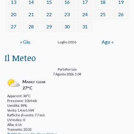
13
14
15
16
17
18
19
20
21
22
23
24
25
26
27
28
29
30
31
« Giu
Ago »
Luglio 2026
Il Meteo
Portoferraio
7 Agosto 2026, 1:04
Mainly clear
27°C
Apparent: 34°C
Pressione: 1014 mb
Umidità: 89%
Vento: 1.4 m/s NW
Raffiche di vento: 7.7 m/s
UV-Index: 0
Alba: 6:16
Tramonto: 20:32