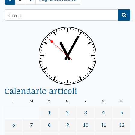
Calendario articoli
L
M
M
G
V
S
D
1
2
3
4
5
6
7
8
9
10
11
12