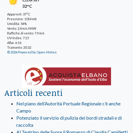
32°C
Apparent: 37°C
Pressione: 1014 mb
Umidità: 54%
Vento: 2.4 m/s NNW
Raffiche di vento: 7.9 m/s
UV-Index: 7.15
Alba: 6:16
Tramonto: 20:32
© 2026 Powered by Open-Meteo
Articoli recenti
Nel piano dell’Autorità Portuale Regionale c’è anche
Campo
Potenziato il servizio di pulizia dei bordi stradali e di
raccolta
Al Teatrino delle Suore il Romanzo di Claudia Camilletti