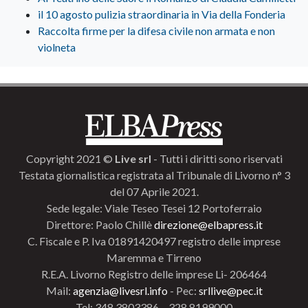
il 10 agosto pulizia straordinaria in Via della Fonderia
Raccolta firme per la difesa civile non armata e non
violneta
Copyright 2021 ©
Live srl
- Tutti i diritti sono riservati
Testata giornalistica registrata al Tribunale di Livorno n° 3
del 07 Aprile 2021.
Sede legale: Viale Teseo Tesei 12 Portoferraio
Direttore: Paolo Chillè
direzione@elbapress.it
C. Fiscale e P. Iva 01891420497 registro delle imprese
Maremma e Tirreno
R.E.A. Livorno Registro delle imprese Li- 206464
Mail:
agenzia@livesrl.info
- Pec:
srllive@pec.it
Tel: 348.3803386 – 328.8199000