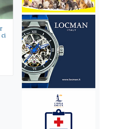
r
 ci