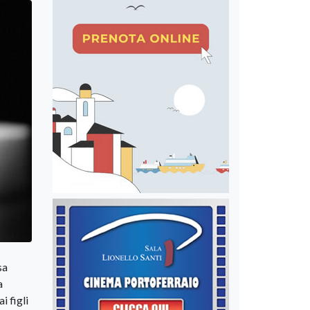
sa
a
i figli