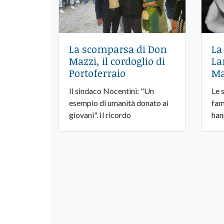
La scomparsa di Don
La
Mazzi, il cordoglio di
La
Portoferraio
Ma
Il sindaco Nocentini: "Un
Le 
esempio di umanità donato ai
fami
giovani". Il ricordo
han