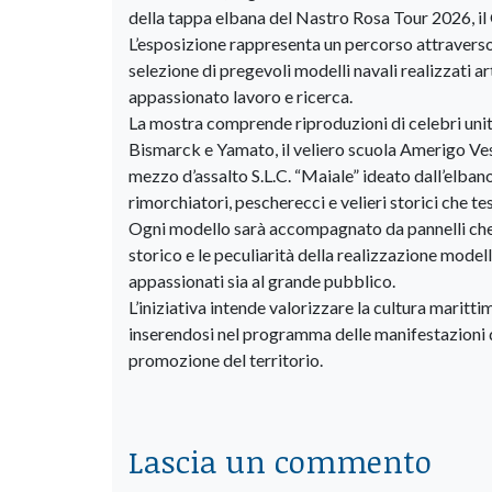
della tappa elbana del Nastro Rosa Tour 2026, il 
L’esposizione rappresenta un percorso attraverso l
selezione di pregevoli modelli navali realizzati a
appassionato lavoro e ricerca.
La mostra comprende riproduzioni di celebri unità
Bismarck e Yamato, il veliero scuola Amerigo Ves
mezzo d’assalto S.L.C. “Maiale” ideato dall’elbano
rimorchiatori, pescherecci e velieri storici che te
Ogni modello sarà accompagnato da pannelli che il
storico e le peculiarità della realizzazione modelli
appassionati sia al grande pubblico.
L’iniziativa intende valorizzare la cultura marittim
inserendosi nel programma delle manifestazioni d
promozione del territorio.
Lascia un commento