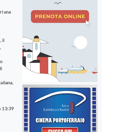
ri una
 il
,
to
li
taliana,
6 13:39