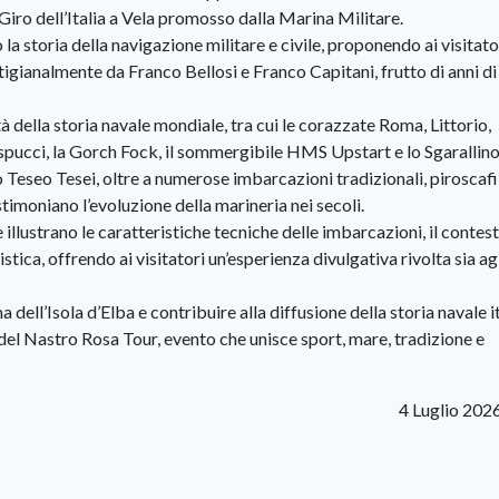
Giro dell’Italia a Vela promosso dalla Marina Militare.
a storia della navigazione militare e civile, proponendo ai visitato
rtigianalmente da Franco Bellosi e Franco Capitani, frutto di anni di
 della storia navale mondiale, tra cui le corazzate Roma, Littorio,
pucci, la Gorch Fock, il sommergibile HMS Upstart e lo Sgarallino,
 Teseo Tesei, oltre a numerose imbarcazioni tradizionali, piroscafi
stimoniano l’evoluzione della marineria nei secoli.
lustrano le caratteristiche tecniche delle imbarcazioni, il contes
stica, offrendo ai visitatori un’esperienza divulgativa rivolta sia ag
a dell’Isola d’Elba e contribuire alla diffusione della storia navale i
el Nastro Rosa Tour, evento che unisce sport, mare, tradizione e
4 Luglio 202