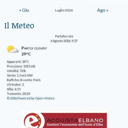
« Giu
Ago »
Luglio 2026
Il Meteo
Portoferraio
6 Agosto 2026, 9:27
Partly cloudy
29°C
Apparent: 34°C
Pressione: 1015 mb
Umidità: 76%
Vento: 1.5 m/s NW
Raffiche di vento: 9 m/s
UV-Index: 2
Alba: 6:15
Tramonto: 20:33
© 2026 Powered by Open-Meteo