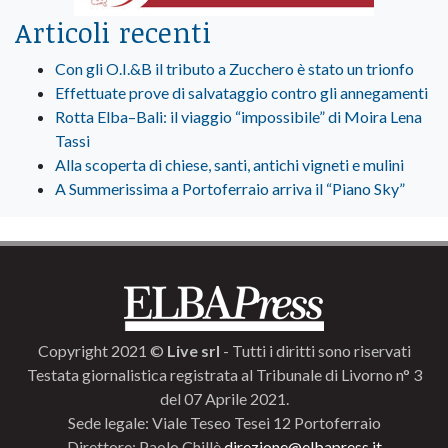
Articoli recenti
Con gli O.I.&B il tributo a Zucchero è stato un trionfo
Effettuate prove di salvataggio contro gli annegamenti
Rotta Elba–Bali: il viaggio “impossibile” di Moira Lena
Tassi
Alla scoperta di chiese, santi, antichi vigneti e mulini
A Summerissima a Portoferraio arriva il “Piano Sky”
Copyright 2021 ©
Live srl
- Tutti i diritti sono riservati
Testata giornalistica registrata al Tribunale di Livorno n° 3
del 07 Aprile 2021.
Sede legale: Viale Teseo Tesei 12 Portoferraio
Direttore: Paolo Chillè
direzione@elbapress.it