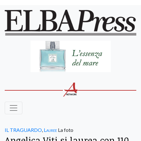
IL TRAGUARDO
,
Lauree
La foto
Angelica Viti si laurea con 110