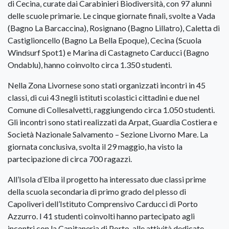
di Cecina, curate dai Carabinieri Biodiversità, con 97 alunni
delle scuole primarie. Le cinque giornate finali, svolte a Vada
(Bagno La Barcaccina), Rosignano (Bagno Lillatro), Caletta di
Castiglioncello (Bagno La Bella Epoque), Cecina (Scuola
Windsurf Spot1) e Marina di Castagneto Carducci (Bagno
Ondablu), hanno coinvolto circa 1.350 studenti.
Nella Zona Livornese sono stati organizzati incontri in 45
classi, di cui 43 negli istituti scolastici cittadini e due nel
Comune di Collesalvetti, raggiungendo circa 1.050 studenti.
Gli incontri sono stati realizzati da Arpat, Guardia Costiera e
Società Nazionale Salvamento – Sezione Livorno Mare. La
giornata conclusiva, svolta il 29 maggio, ha visto la
partecipazione di circa 700 ragazzi.
All’Isola d’Elba il progetto ha interessato due classi prime
della scuola secondaria di primo grado del plesso di
Capoliveri dell’Istituto Comprensivo Carducci di Porto
Azzurro. I 41 studenti coinvolti hanno partecipato agli
incontri con la Capitaneria di Porto, alle attività dedicate