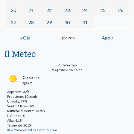
20
21
22
23
24
25
26
27
28
29
30
31
« Giu
Ago »
Luglio 2026
Il Meteo
Portoferraio
9 Agosto 2026, 16:57
Clear sky
32°C
Apparent: 32°C
Pressione: 1016 mb
Umidità: 77%
Vento: 1.8 m/s NW
Raffiche di vento: 8.3 m/s
UV-Index: 0
Alba: 6:18
Tramonto: 20:29
© 2026 Powered by Open-Meteo