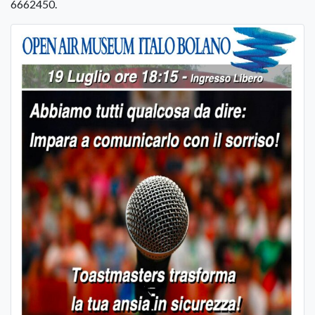
6662450.