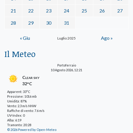
21
22
23
24
25
26
27
28
29
30
31
« Giu
Ago »
Luglio 2025
Il Meteo
Portoferraio
10 Agosto 2026, 12:21
Clear sky
32°C
Apparent: 33°C
Pressione: 1016 mb
Umidità: 87%
Vento: 2.3 m/s NNW
Raffiche di vento: 7.6 m/s
UV-Index: 0
Alba: 6:19
Tramonto: 20:28
© 2026 Powered by Open-Meteo