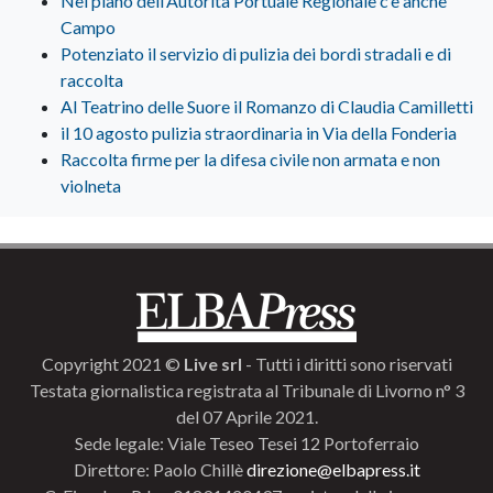
Nel piano dell’Autorità Portuale Regionale c’è anche
Campo
Potenziato il servizio di pulizia dei bordi stradali e di
raccolta
Al Teatrino delle Suore il Romanzo di Claudia Camilletti
il 10 agosto pulizia straordinaria in Via della Fonderia
Raccolta firme per la difesa civile non armata e non
violneta
Copyright 2021 ©
Live srl
- Tutti i diritti sono riservati
Testata giornalistica registrata al Tribunale di Livorno n° 3
del 07 Aprile 2021.
Sede legale: Viale Teseo Tesei 12 Portoferraio
Direttore: Paolo Chillè
direzione@elbapress.it