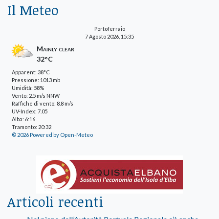
Il Meteo
Portoferraio
7 Agosto 2026, 15:35
Mainly clear
32°C
Apparent: 38°C
Pressione: 1013 mb
Umidità: 58%
Vento: 2.5 m/s NNW
Raffiche di vento: 8.8 m/s
UV-Index: 7.05
Alba: 6:16
Tramonto: 20:32
© 2026 Powered by Open-Meteo
Articoli recenti