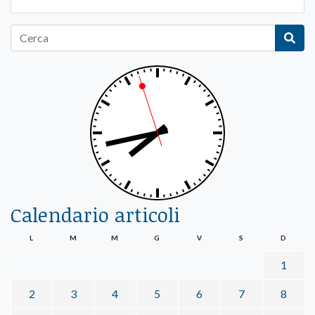
Calendario articoli
L
M
M
G
V
S
D
1
2
3
4
5
6
7
8