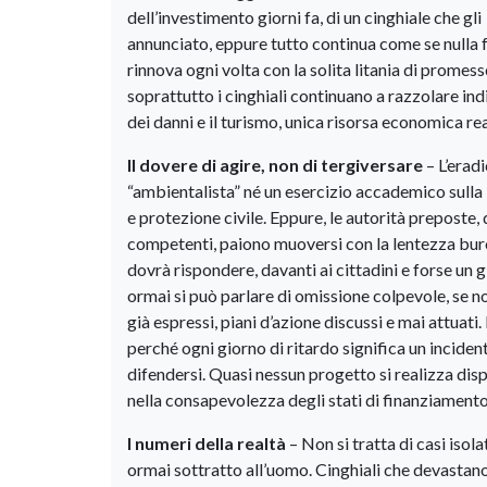
dell’investimento giorni fa, di un cinghiale che gl
annunciato, eppure tutto continua come se nulla fo
rinnova ogni volta con la solita litania di promesse
soprattutto i cinghiali continuano a razzolare indi
dei danni e il turismo, unica risorsa economica re
Il dovere di agire, non di tergiversare
– L’eradi
“ambientalista” né un esercizio accademico sulla b
e protezione civile. Eppure, le autorità preposte,
competenti, paiono muoversi con la lentezza buroc
dovrà rispondere, davanti ai cittadini e forse un 
ormai si può parlare di omissione colpevole, se non
già espressi, piani d’azione discussi e mai attuati
perché ogni giorno di ritardo significa un incident
difendersi. Quasi nessun progetto si realizza disp
nella consapevolezza degli stati di finanziament
I numeri della realtà
– Non si tratta di casi isol
ormai sottratto all’uomo. Cinghiali che devastano 