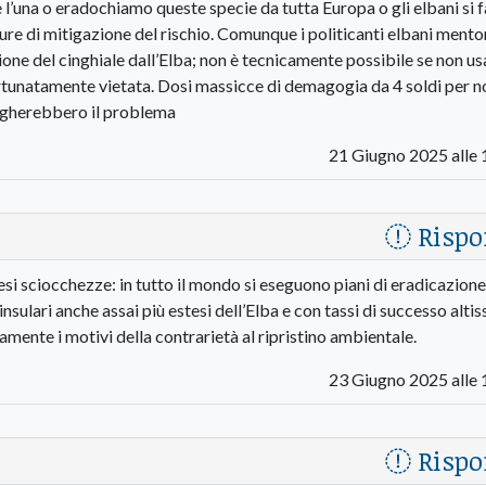
ue l’una o eradochiamo queste specie da tutta Europa o gli elbani si 
ure di mitigazione del rischio. Comunque i politicanti elbani ment
ione del cinghiale dall’Elba; non è tecnicamente possibile se non u
rtunatamente vietata. Dosi massicce di demagogia da 4 soldi per n
igherebbero il problema
21 Giugno 2025 alle 
Rispo
si sciocchezze: in tutto il mondo si eseguono piani di eradicazione
 insulari anche assai più estesi dell’Elba e con tassi di successo altis
ramente i motivi della contrarietà al ripristino ambientale.
23 Giugno 2025 alle 
Rispo