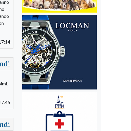
fanno
ono
sando
on
17:14
ndi
simi.
17:45
ndi