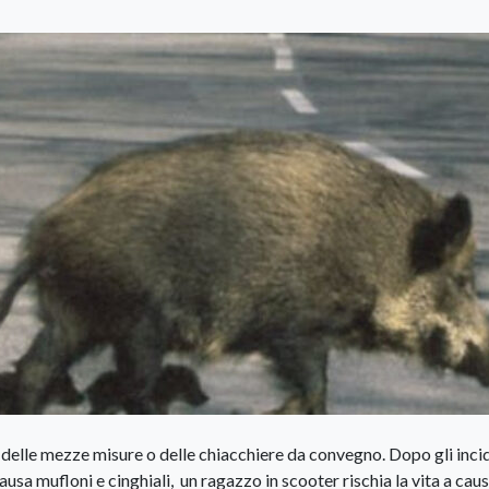
e, delle mezze misure o delle chiacchiere da convegno. Dopo gli inci
sa mufloni e cinghiali, un ragazzo in scooter rischia la vita a cau