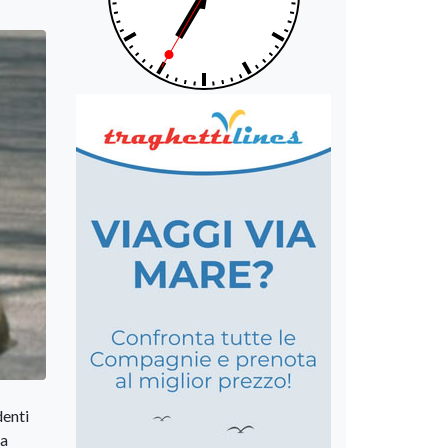
denti
sa