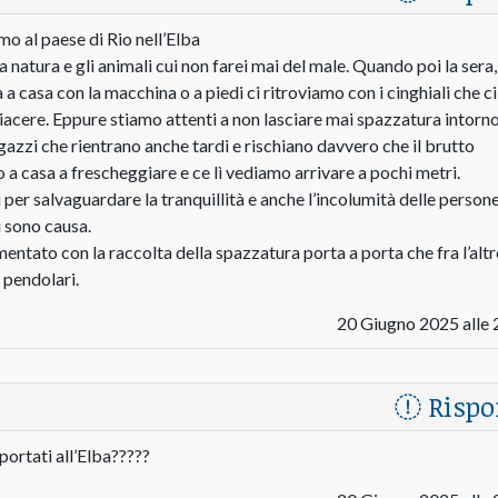
mo al paese di Rio nell’Elba
 natura e gli animali cui non farei mai del male. Quando poi la sera,
a a casa con la macchina o a piedi ci ritroviamo con i cinghiali che ci
iacere. Eppure stiamo attenti a non lasciare mai spazzatura intorn
gazzi che rientrano anche tardi e rischiano davvero che il brutto
 a casa a frescheggiare e ce lì vediamo arrivare a pochi metri.
er salvaguardare la tranquillità e anche l’incolumità delle persone
ui sono causa.
tato con la raccolta della spazzatura porta a porta che fra l’alt
i pendolari.
20 Giugno 2025 alle 
Rispo
 portati all’Elba?????