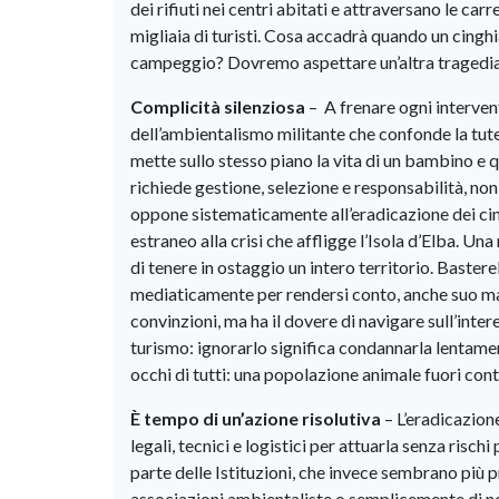
dei rifiuti nei centri abitati e attraversano le car
migliaia di turisti. Cosa accadrà quando un cinghial
campeggio? Dovremo aspettare un’altra tragedia 
Complicità silenziosa
– A frenare ogni interven
dell’ambientalismo militante che confonde la tutel
mette sullo stesso piano la vita di un bambino e q
richiede gestione, selezione e responsabilità, non
oppone sistematicamente all’eradicazione dei cin
estraneo alla crisi che affligge l’Isola d’Elba. 
di tenere in ostaggio un intero territorio. Baste
mediaticamente per rendersi conto, anche suo malg
convinzioni, ma ha il dovere di navigare sull’intere
turismo: ignorarlo significa condannarla lentamente.
occhi di tutti: una popolazione animale fuori contr
È tempo di un’azione risolutiva
– L’eradicazione
legali, tecnici e logistici per attuarla senza risc
parte delle Istituzioni, che invece sembrano più 
associazioni ambientaliste o semplicemente di non 