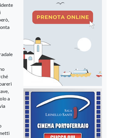
cidente
i
però,
conta
tradale
uno
erché
pareri
rave,
olo a
via
o
netti