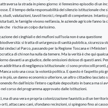
i attraversa la strada in pieno giorno: è l’ennesimo episodio di un in
sse. È il tempo della responsabilità del silenzio istituzionale che s
, studi, valutazioni, tavoli tecnici, rimpalli di competenze. Intanto 
sturbati, le famiglie vivono nell’ansia, le aziende agricole fanno la 
ale che rischia un colpo durissimo.
cazione dei cinghiali e dei mufloni sull’Isola non è una questione
iodiversità: si tratta di un’urgenza di sanità pubblica, sicurezza s
 dai sindaci al Parco, passando per la Regione Toscana e i Ministeri
ratica di chi non ha nulla da temere. Ma la verità è che qui qualc
giorno davanti a un giudice, delle omissioni dolose di questi anni. P
 addirittura di negligenza istituzionale: ci sono protocolli pronti, 
. Manca solo una cosa: la volontà politica. E questo è l’aspetto più g
e in più, un danno economico ulteriore, un altro cittadino lasciato s
onendo fin dall’inizio l’intero capitale depositato in banca ma si av
o nel corso del programma approvato dalle Istituzioni.
ati, ma di una vera e propria colonizzazione faunistica di un territori
orti, attaccano cani, sfondano recinzioni, si spingono fino ai casso