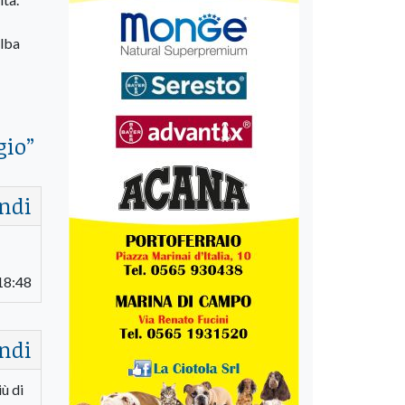
Elba
gio
”
ndi
18:48
ndi
iù di