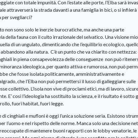
reggiate con totale impunità. Con l’estate alle porte, l’Elba sarà inva
e attraverserà la strada davanti a una famiglia in bici, o si infilerà 
per svegliarci?
to non sono solo le inerzie burocratiche, ma anche una parte
a della fauna con il culto irrazionale del selvatico. Una visione mi
uella di un ungulato, dimenticando che l’equilibrio ecologico, quell
 abbandono alla natura. C’è un punto che va chiarito con nettezza: c
ghiali in piena consapevolezza delle conseguenze non può ritener
Una minoranza ideologica, per quanto attiva e rumorosa, non può perm
rebbe che fosse isolata politicamente, amministrativamente e
rado, che l’Elba non può permettersi il lusso di galleggiare sulle
sse collettivo. L’Isola non vive di proclami etici, ma di lavoro, sicur
 E’ così l’ideologia ha sostituito la scienza, e il risultato è sotto g
ollo, fuori habitat, fuori legge.
 di cinghiali e mufloni è oggi l’unica soluzione seria. Esistono stru
hi per l’uomo e nel rispetto delle norme. Manca solo una decisione ne
preoccupate di mantenere buoni rapporti con le lobby venatorie, le
esporsi. Ma ogni giorno di ritardo è una sconfitta per la collettiv