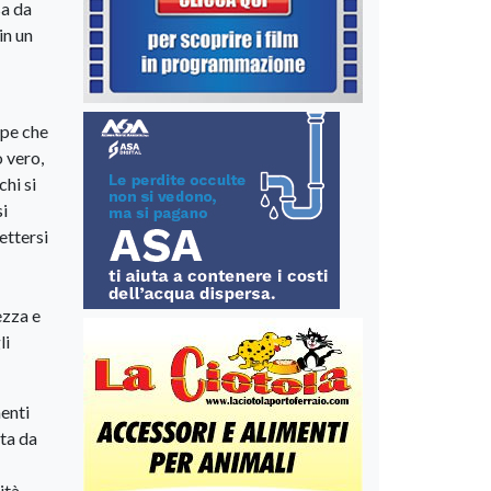
sa da
in un
ope che
o vero,
hi si
si
ettersi
ezza e
li
menti
tta da
ità.