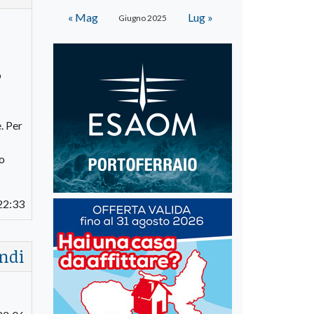
« Mag
Lug »
Giugno 2025
o
. Per
ro
22:33
ndi