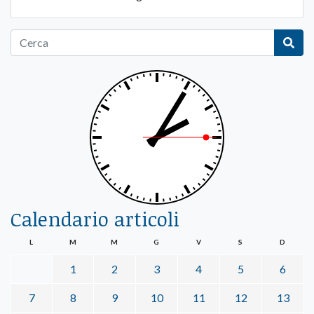
Calendario articoli
L
M
M
G
V
S
D
1
2
3
4
5
6
7
8
9
10
11
12
13