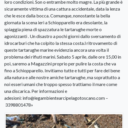
loro condizioni. Son o entrambe molto magre. La più grande è
sicuramente vittima di una cattura accidentale, data la lenza
che le esce dalla bocca. Comunque, nonostante la bella
giornata la scena ieri a Schiopparello era desolante, la
spiaggia piena di spazzatura le tartarughe morte o
agonizzanti . Un disastro a pochi giorni dallo sversamento di
idrocarburi che ha colpito la stessa costa.l ritrovamento di
queste tartarughe marine evidenzia ancora una volta il
problema dei rifiuti marini. Sabato 5 aprile, dalle ore 15,00 in
poi, saremo a Magazzini proprio per pulire la costa che va
fino a Schiopparello. Invitiamo tutte e tutti per fare del bene
alla natura e alle nostre amiche tartarughe, ma soprattutto a
noi esseri umani che troppo spesso trattiamo il mare come
una discarica. Per informazioni e
adesioni: info@legambientearcipelagotoscano.com –
3398801478»