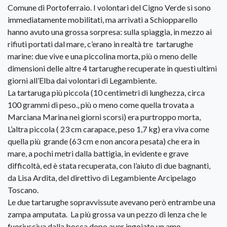
Comune di Portoferraio. I volontari del Cigno Verde si sono
immediatamente mobilitati, ma arrivati a Schiopparello
hanno avuto una grossa sorpresa: sulla spiaggia, in mezzo ai
rifiuti portati dal mare, c’erano in realtà tre tartarughe
marine: due vive e una piccolina morta, più o meno delle
dimensioni delle altre 4 tartarughe recuperate in questi ultimi
giorni all’Elba dai volontari di Legambiente.
La tartaruga più piccola (10 centimetri di lunghezza, circa
100 grammi di peso., più o meno come quella trovata a
Marciana Marina nei giorni scorsi) era purtroppo morta,
L’altra piccola ( 23 cm carapace, peso 1,7 kg) era viva come
quella più grande (63 cm e non ancora pesata) che era in
mare, a pochi metri dalla battigia, in evidente e grave
difficoltà, ed è stata recuperata, con l’aiuto di due bagnanti,
da Lisa Ardita, del direttivo di Legambiente Arcipelago
Toscano.
Le due tartarughe sopravvissute avevano però entrambe una
zampa amputata. La più grossa va un pezzo di lenza che le
fuoriusciva dalla bocca dopo aver ingoiato un amo.