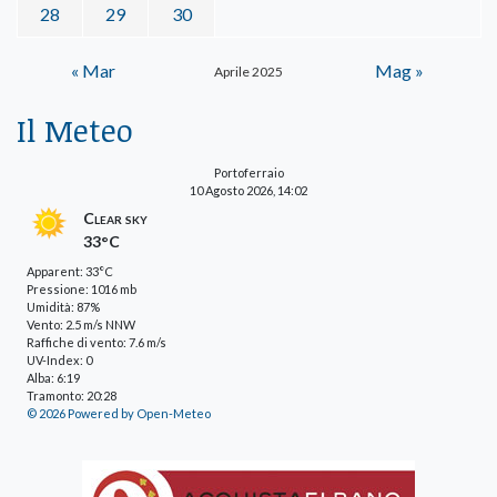
28
29
30
« Mar
Mag »
Aprile 2025
Il Meteo
Portoferraio
10 Agosto 2026, 14:02
Clear sky
33°C
Apparent: 33°C
Pressione: 1016 mb
Umidità: 87%
Vento: 2.5 m/s NNW
Raffiche di vento: 7.6 m/s
UV-Index: 0
Alba: 6:19
Tramonto: 20:28
© 2026 Powered by Open-Meteo