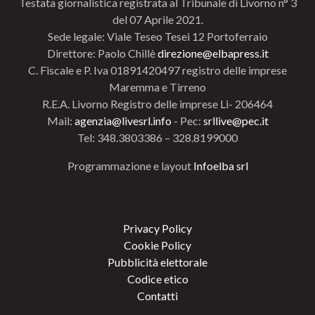
Testata giornalistica registrata al Tribunale di Livorno n° 3
del 07 Aprile 2021.
Sede legale: Viale Teseo Tesei 12 Portoferraio
Direttore: Paolo Chillè
direzione@elbapress.it
C. Fiscale e P. Iva 01891420497 registro delle imprese
Maremma e Tirreno
R.E.A. Livorno Registro delle imprese Li- 206464
Mail:
agenzia@livesrl.info
- Pec:
srllive@pec.it
Tel: 348.3803386 – 328.8199000
Programmazione e layout
Infoelba srl
Privacy Policy
Cookie Policy
Pubblicità elettorale
Codice etico
Contatti