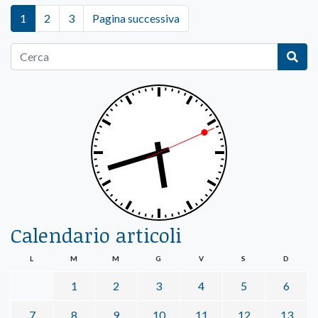
1
2
3
Pagina successiva
Calendario articoli
L
M
M
G
V
S
D
1
2
3
4
5
6
7
8
9
10
11
12
13