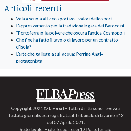
Articoli recenti
Vela a scuola al liceo sportivo, i valori dello sport
L’apprezzamento per la tradizionale gara dei Baroccini
“Portoferraio, la polvere che oscura l’antica Cosmopoli”
Che fine ha fatto il tavolo di lavoro per un contratto
d’Isola?
L’arte che galleggia sull’acqua: Perrine Angly
protagonista
Copyright 2021 ©
Live srl
- Tutti i diritti sono riservati
Testata giornalistica registrata al Tribunale di Livorno n° 3
del 07 Aprile 2021.
Sede legale: Viale Teseo Tesei 12 Portoferraio