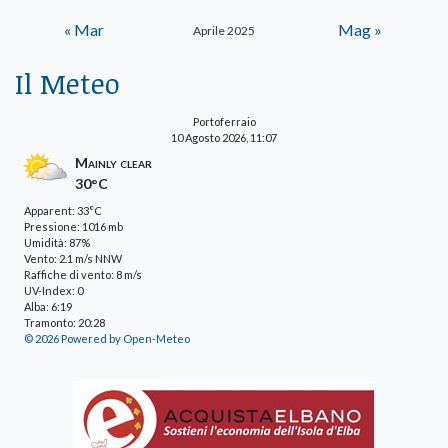
« Mar
Mag »
Aprile 2025
Il Meteo
Portoferraio
10 Agosto 2026, 11:07
Mainly clear
30°C
Apparent: 33°C
Pressione: 1016 mb
Umidità: 87%
Vento: 2.1 m/s NNW
Raffiche di vento: 8 m/s
UV-Index: 0
Alba: 6:19
Tramonto: 20:28
© 2026 Powered by Open-Meteo