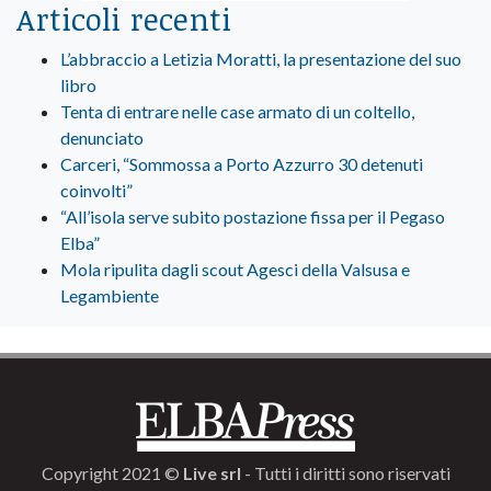
Articoli recenti
L’abbraccio a Letizia Moratti, la presentazione del suo
libro
Tenta di entrare nelle case armato di un coltello,
denunciato
Carceri, “Sommossa a Porto Azzurro 30 detenuti
coinvolti”
“All’isola serve subito postazione fissa per il Pegaso
Elba”
Mola ripulita dagli scout Agesci della Valsusa e
Legambiente
Copyright 2021 ©
Live srl
- Tutti i diritti sono riservati