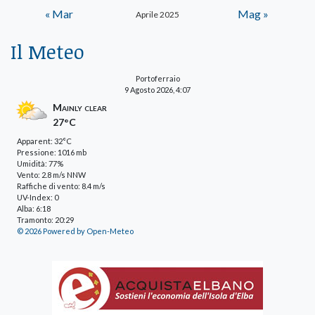
« Mar
Mag »
Aprile 2025
Il Meteo
Portoferraio
9 Agosto 2026, 4:07
Mainly clear
27°C
Apparent: 32°C
Pressione: 1016 mb
Umidità: 77%
Vento: 2.8 m/s NNW
Raffiche di vento: 8.4 m/s
UV-Index: 0
Alba: 6:18
Tramonto: 20:29
© 2026 Powered by Open-Meteo