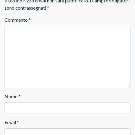
Il tuo indirizzo email non sarà pubblicato.
I campi obbligatori
sono contrassegnati
*
Commento
*
Nome
*
Email
*