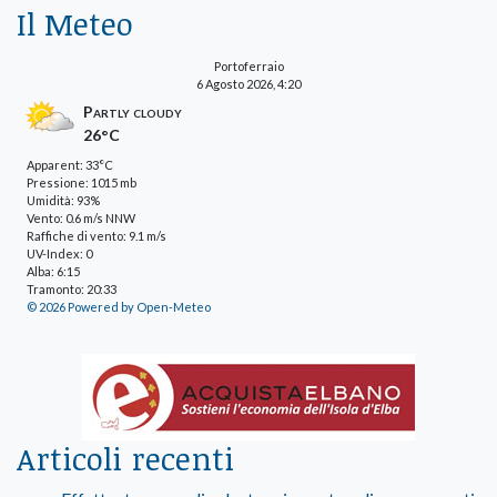
Il Meteo
Portoferraio
6 Agosto 2026, 4:20
Partly cloudy
26°C
Apparent: 33°C
Pressione: 1015 mb
Umidità: 93%
Vento: 0.6 m/s NNW
Raffiche di vento: 9.1 m/s
UV-Index: 0
Alba: 6:15
Tramonto: 20:33
© 2026 Powered by Open-Meteo
Articoli recenti