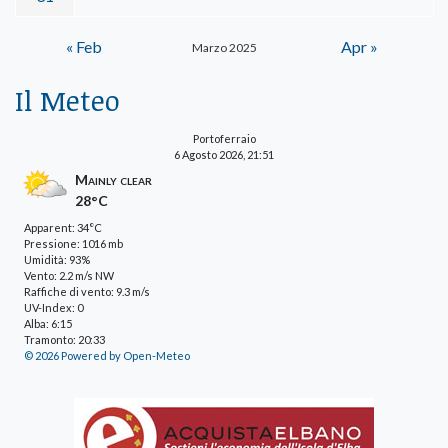
« Feb
Apr »
Marzo 2025
Il Meteo
Portoferraio
6 Agosto 2026, 21:51
Mainly clear
28°C
Apparent: 34°C
Pressione: 1016 mb
Umidità: 93%
Vento: 2.2 m/s NW
Raffiche di vento: 9.3 m/s
UV-Index: 0
Alba: 6:15
Tramonto: 20:33
© 2026 Powered by Open-Meteo