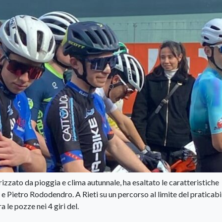
zzato da pioggia e clima autunnale, ha esaltato le caratteristiche
e Pietro Rododendro. A Rieti su un percorso al limite del praticabi
 le pozze nei 4 giri del.