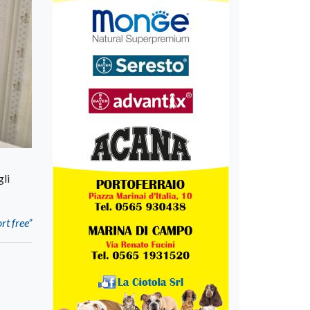
gli
rt free”