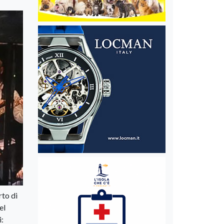
rto di
el
i: