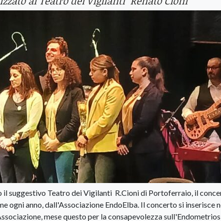
zzato al Teatro dei Vigilanti "Renato Cioni"
il suggestivo Teatro dei Vigilanti R.Cioni di Portoferraio, il conce
 ogni anno, dall'Associazione EndoElba. Il concerto si inserisce n
Associazione, mese questo per la consapevolezza sull'Endometrios