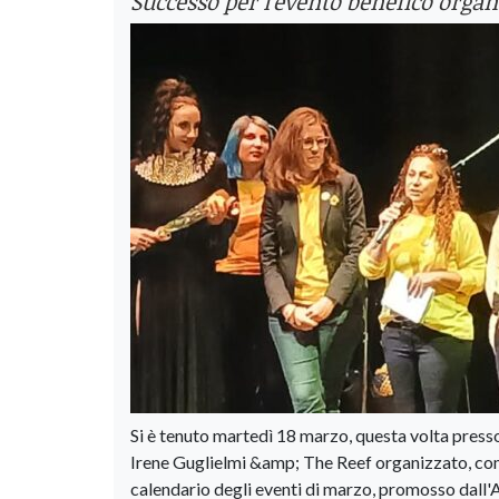
Successo per l'evento benefico organi
Si è tenuto martedì 18 marzo, questa volta presso 
Irene Guglielmi &amp; The Reef organizzato, come
calendario degli eventi di marzo, promosso dall'