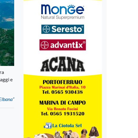
ra
saggi e
 Elbana”