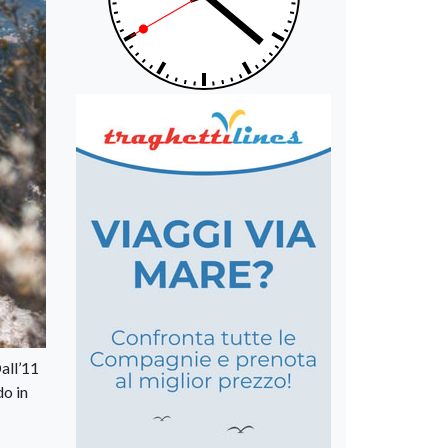
all’11
do in