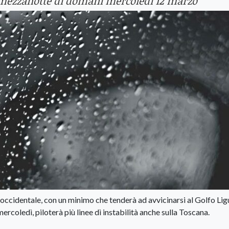
la mezzanotte di domani mercoledì 12 marzo
ccidentale, con un minimo che tenderà ad avvicinarsi al Golfo Lig
mercoledì, piloterà più linee dì instabilità anche sulla Toscana.