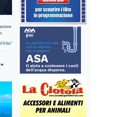
razione
o.
ll’Elba”
”