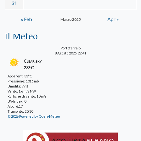
31
« Feb
Apr »
Marzo 2025
Il Meteo
Portoferraio
8 Agosto 2026, 22:41
Clear sky
28°C
Apparent: 33°C
Pressione: 1016 mb
Umidità: 77%
Vento: 1.6 m/s NW
Raffiche di vento: 10 m/s
UV-Index: 0
Alba: 6:17
Tramonto: 20:30
© 2026 Powered by Open-Meteo