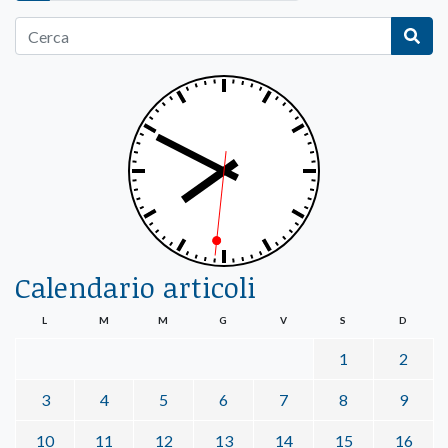
Calendario articoli
L
M
M
G
V
S
D
1
2
3
4
5
6
7
8
9
10
11
12
13
14
15
16