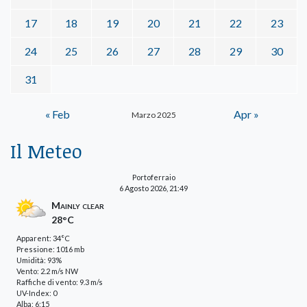
17
18
19
20
21
22
23
24
25
26
27
28
29
30
31
« Feb
Apr »
Marzo 2025
Il Meteo
Portoferraio
6 Agosto 2026, 21:49
Mainly clear
28°C
Apparent: 34°C
Pressione: 1016 mb
Umidità: 93%
Vento: 2.2 m/s NW
Raffiche di vento: 9.3 m/s
UV-Index: 0
Alba: 6:15