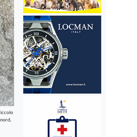
piccolo
 nord,