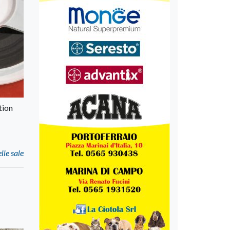
tion
le sale