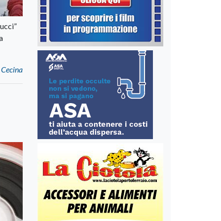
ducci”
a
a Cecina