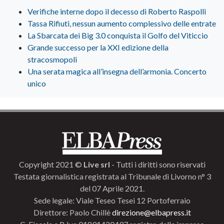
Verifiche interne dopo il decesso di Roberto Raspolli
Tassa Rifiuti, nessun aumento complessivo delle entrate
La Sbarcata dei Big 3.0 conquista il Golfo del Viticcio
Grande successo per la XXI edizione della
stracosmopoli
Una serata magica all’insegna dell’armonia. Concerto
unico
Copyright 2021 ©
Live srl
- Tutti i diritti sono riservati
Testata giornalistica registrata al Tribunale di Livorno n° 3
del 07 Aprile 2021.
Sede legale: Viale Teseo Tesei 12 Portoferraio
Direttore: Paolo Chillè
direzione@elbapress.it