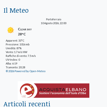
Il Meteo
Portoferraio
10 Agosto 2026, 22:00
Clear sky
28°C
Apparent: 33°C
Pressione: 1016 mb
Umidità: 87%
Vento: 1.7 m/s NW
Raffiche di vento: 7.5 m/s
UV-Index: 0
Alba: 6:19
Tramonto: 20:28
© 2026 Powered by Open-Meteo
Articoli recenti