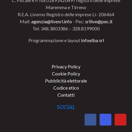
C. Fiscale e P. Iva 01891420497 registro delle imprese
Maremma e Tirreno
R.E.A. Livorno Registro delle imprese Li- 206464
Mail:
agenzia@livesrl.info
- Pec:
srllive@pec.it
Tel: 348.3803386 – 328.8199000
Programmazione e layout
Infoelba srl
Privacy Policy
Cookie Policy
Pubblicità elettorale
Codice etico
Contatti
SOCIAL