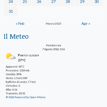
24
25
26
27
28
29
30
31
« Feb
Apr »
Marzo 2025
Il Meteo
Portoferraio
7 Agosto 2026, 0:16
Partly cloudy
27°C
Apparent: 34°C
Pressione: 1014 mb
Umidità: 89%
Vento: 1.5 m/s NW
Raffiche di vento: 7.7 m/s
UV-Index: 0
Alba: 6:16
Tramonto: 20:32
© 2026 Powered by Open-Meteo