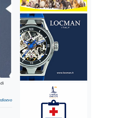
 di
Medioevo