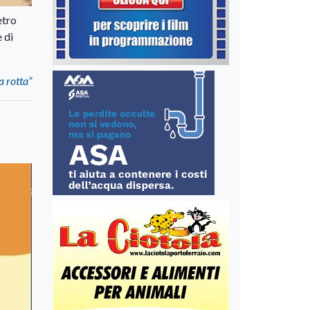
etro
 di
a rotta”