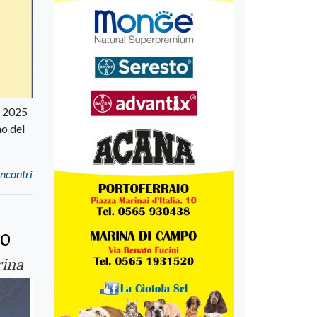
o 2025
no del
incontri
vo
rina