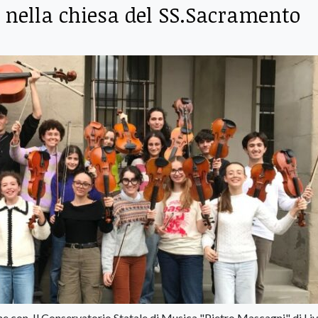
 nella chiesa del SS.Sacramento
one con Il Conservatorio Statale di Musica "Pietro Mascagni" di Li