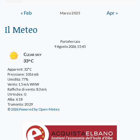
« Feb
Apr »
Marzo 2025
Il Meteo
Portoferraio
9 Agosto 2026, 15:45
Clear sky
33°C
Apparent: 32°C
Pressione: 1016 mb
Umidità: 77%
Vento: 1.5 m/s WNW
Raffiche di vento: 8.3 m/s
UV-Index: 0
Alba: 6:18
Tramonto: 20:29
© 2026 Powered by Open-Meteo