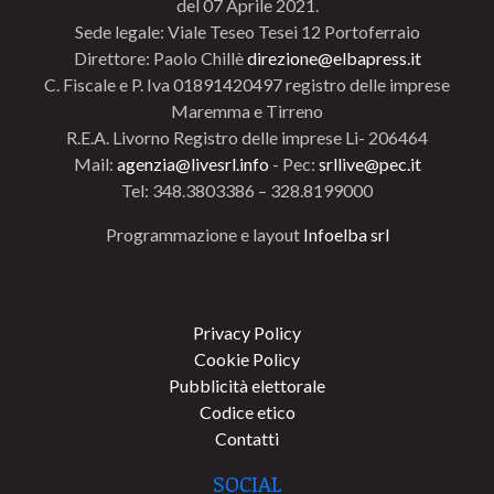
del 07 Aprile 2021.
Sede legale: Viale Teseo Tesei 12 Portoferraio
Direttore: Paolo Chillè
direzione@elbapress.it
C. Fiscale e P. Iva 01891420497 registro delle imprese
Maremma e Tirreno
R.E.A. Livorno Registro delle imprese Li- 206464
Mail:
agenzia@livesrl.info
- Pec:
srllive@pec.it
Tel: 348.3803386 – 328.8199000
Programmazione e layout
Infoelba srl
Privacy Policy
Cookie Policy
Pubblicità elettorale
Codice etico
Contatti
SOCIAL