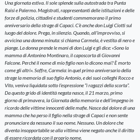
Una giornata estiva. Il sole splende sulla autostrada tra Punta
Raisi e Palermo. Magistrati, rappresentanti delle istituzioni e delle
forze di polizia, cittadini e studenti commemorano il primo
anniversario della strage di Capaci. C’è anche don Luigi Ciotti sul
luogo del dolore. Prega, in silenzio. Quando, all’improvviso, si
avvicina una donna minuta: si chiama Carmela, è vestita di nero e
piange. La donna prende le mani di don Luigi e gli dice: «Sono la
mamma di Antonino Montinaro, il caposcorta di Giovanni
Falcone. Perché il nome di mio figlio non lo dicono mai? È morto
come gli altri». Soffre, Carmela: in quel primo anniversario della
strage la memoria di suo figlio Antonio, e dei suoi colleghi Rocco e
Vito, veniva liquidata sotto l’espressione “i ragazzi della scorta”.
Da questo grido di identità negata nasce, il 21 marzo, primo
giorno di primavera, la Giornata della memoria e dell’impegno in
ricordo delle vittime innocenti delle mafie. Nasce dal dolore di una
mamma che ha perso il figlio nella strage di Capaci e non sente
pronunciare da nessuno il suo nome. Nessuno. Un dolore che
diventa insopportabile se alla vittima viene negato anche il diritto
di essere ricordata con il proprio nome.