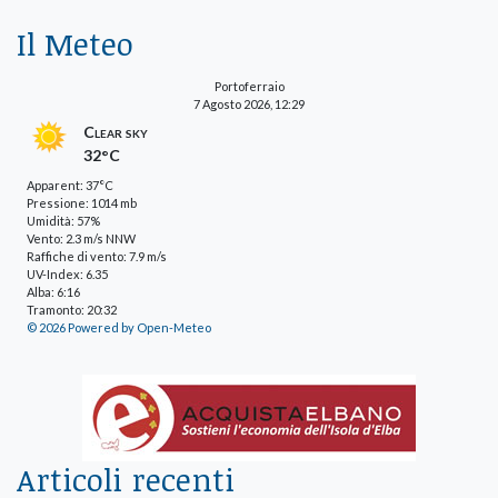
Il Meteo
Portoferraio
7 Agosto 2026, 12:29
Clear sky
32°C
Apparent: 37°C
Pressione: 1014 mb
Umidità: 57%
Vento: 2.3 m/s NNW
Raffiche di vento: 7.9 m/s
UV-Index: 6.35
Alba: 6:16
Tramonto: 20:32
© 2026 Powered by Open-Meteo
Articoli recenti