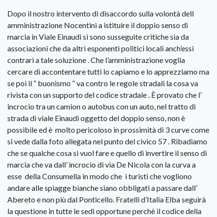
Dopo il nostro intervento di disaccordo sulla volontà dell
amministrazione Nocentini a istituire il doppio senso di
marcia in Viale Einaudi si sono susseguite critiche sia da
associazioni che da altri esponenti politici locali anch’essi
contrari a tale soluzione . Che l’amministrazione voglia
cercare di accontentare tutti lo capiamo e lo apprezziamo ma
se poi il “ buonismo “ va contro le regole stradali la cosa va
rivista con un supporto del codice stradale . È provato che l’
incrocio tra un camion o autobus con un auto, nel tratto di
strada di viale Einaudi oggetto del doppio senso, non è
possibile ed è molto pericoloso in prossimità di 3 curve come
si vede dalla foto allegata nel punto del civico 57 . Ribadiamo
che se qualche cosa si vuol fare e quello di invertire il senso di
marcia che va dall’ incrocio di via De Nicola con la curva a
esse della Consumella in modo che i turisti che vogliono
andare alle spiagge bianche siano obbligati a passare dall’
Abereto e non più dal Ponticello. Fratelli d’Italia Elba seguirà
la questione in tutte le sedi opportune perchè il codice della