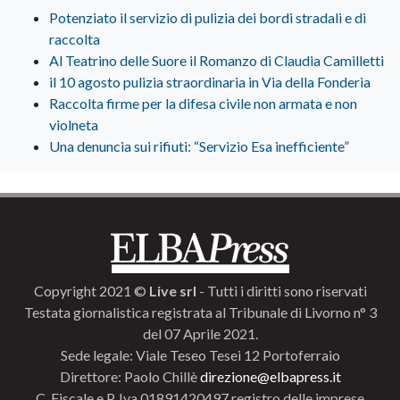
Potenziato il servizio di pulizia dei bordi stradali e di
raccolta
Al Teatrino delle Suore il Romanzo di Claudia Camilletti
il 10 agosto pulizia straordinaria in Via della Fonderia
Raccolta firme per la difesa civile non armata e non
violneta
Una denuncia sui rifiuti: “Servizio Esa inefficiente”
Copyright 2021 ©
Live srl
- Tutti i diritti sono riservati
Testata giornalistica registrata al Tribunale di Livorno n° 3
del 07 Aprile 2021.
Sede legale: Viale Teseo Tesei 12 Portoferraio
Direttore: Paolo Chillè
direzione@elbapress.it
C. Fiscale e P. Iva 01891420497 registro delle imprese