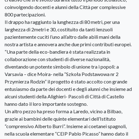
coinvolgendo docenti e alunni della Città per complessive
800 partecipazioni.
Il drappo ha raggiunto la lunghezza di 80 metri, per una
larghezza di 2metri e 30, costituito da tanti lenzuoli
pazientemente cuciti l’uno all’altro dalle abili mani della
nostra artista e annovera anche due primi contributi europei.
“Una parte della eco-bandiera è stata realizzata in
collaborazione con studenti di diverse nazionalità,
diventando un potente simbolo di unione tra i popoli: a
Varsavia – dice Moira- nella “Szkoła Podstawowa nr 2
Przymierza Rodzin” il progetto è stato accolto con grande
entusiasmo da parte dei docenti e degli alunni che insieme ad
alcuni studenti della Alighieri- Pascoli di Città di Castello
hanno dato il loro importante sostegno.
Un altro pezzo ha preso forma a Laredo, vicino a Bilbao,
grazie ai bambini delle quinte elementari dell’Istituto
“comprensivo Alberto Burri”. Insieme ai coetanei spagnoli,
nella scuola elementare “CEIP Pablo Picasso” hanno dato il