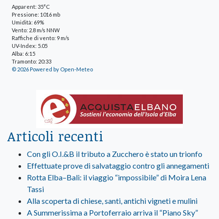
Apparent: 35°C
Pressione: 1016 mb
Umidità: 69%
Vento: 2.8 m/s NNW
Raffiche di vento: 9 m/s
UV-Index: 5.05
Alba: 6:15
Tramonto: 20:33
© 2026 Powered by Open-Meteo
Articoli recenti
Con gli O.I.&B il tributo a Zucchero è stato un trionfo
Effettuate prove di salvataggio contro gli annegamenti
Rotta Elba–Bali: il viaggio “impossibile” di Moira Lena
Tassi
Alla scoperta di chiese, santi, antichi vigneti e mulini
A Summerissima a Portoferraio arriva il “Piano Sky”