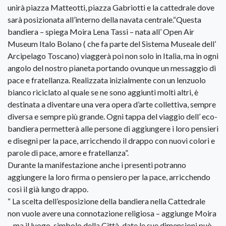
unirà piazza Matteotti, piazza Gabriotti e la cattedrale dove
sarà posizionata all’interno della navata centrale.“Questa
bandiera – spiega Moira Lena Tassi – nata all’ Open Air
Museum Italo Bolano ( che fa parte del Sistema Museale dell’
Arcipelago Toscano) viaggerà poi non solo in Italia, ma in ogni
angolo del nostro pianeta portando ovunque un messaggio di
pace e fratellanza. Realizzata inizialmente con un lenzuolo
bianco riciclato al quale se ne sono aggiunti molti altri, è
destinata a diventare una vera opera d’arte collettiva, sempre
diversa e sempre più grande. Ogni tappa del viaggio dell’ eco-
bandiera permetterà alle persone di aggiungere i loro pensieri
e disegni per la pace, arricchendo il drappo con nuovi colori e
parole di pace, amore e fratellanza”.
Durante la manifestazione anche i presenti potranno
aggiungere la loro firma o pensiero per la pace, arricchendo
così il già lungo drappo.
“ La scelta dell’esposizione della bandiera nella Cattedrale
non vuole avere una connotazione religiosa – aggiunge Moira
– ma il luogo, simbolo della Città, date le sue dimensioni può