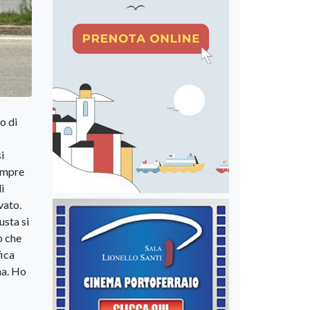
o di
i
empre
i
vato.
usta si
o che
ica
ma. Ho