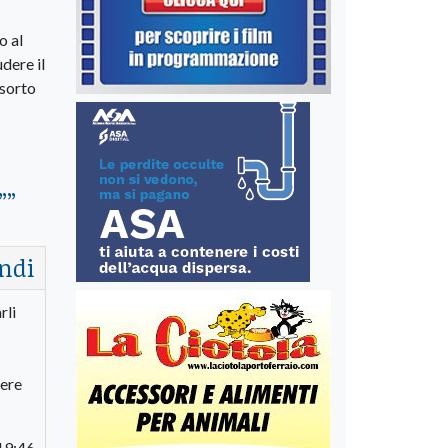
o al
dere il
esorto
”
”
ndi
rli
iere
19:46