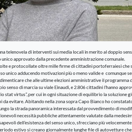
a telenovela di interventi sui media locali in merito al doppio sens
enso unico approvato dalla precedente amministrazione comunale.
te e protocollate oltre mille firme di cittadini portoferraiesi che s
senso unico adducendo motivazioni più o meno valide e comunque s
n dimenticare che alle ultime elezioni amministrative il programma d
io senso di marcia su viale Einaudi, e 2.806 cittadini l’hanno appro
tat virtus”, per cui in ogni situazione di equilibrio la soluzione gi
i da evitare. Abitando nella zona sopra Capo Bianco ho constatat
ungo la strada panoramica interessata dal provvedimento di modif
agionevoli necessità pubbliche attentamente valutate dalla medesi
apevoli dell’esistenza del senso unico, sfrecciano più velocemente
eriodo estivo si creano giornalmente lunghe file di autovetture che