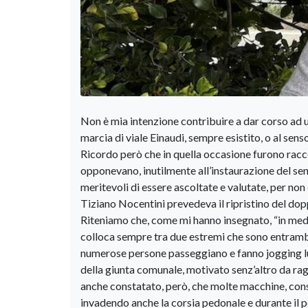
Non è mia intenzione contribuire a dar corso ad un
marcia di viale Einaudi, sempre esistito, o al s
Ricordo però che in quella occasione furono raccol
opponevano, inutilmente all’instaurazione del 
meritevoli di essere ascoltate e valutate, per no
Tiziano Nocentini prevedeva il ripristino del dopp
Riteniamo che, come mi hanno insegnato, “in medio s
colloca sempre tra due estremi che sono entramb
numerose persone passeggiano e fanno jogging l
della giunta comunale, motivato senz’altro da r
anche constatato, però, che molte macchine, cons
invadendo anche la corsia pedonale e durante il p