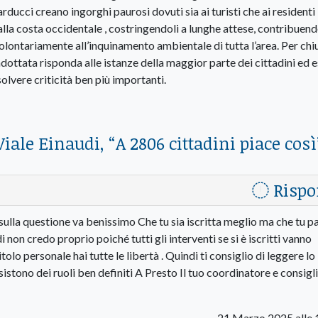
rducci creano ingorghi paurosi dovuti sia ai turisti che ai residenti
 alla costa occidentale , costringendoli a lunghe attese, contribuend
olontariamente all’inquinamento ambientale di tutta l’area. Per chiu
ottata risponda alle istanze della maggior parte dei cittadini ed 
olvere criticità ben più importanti.
Viale Einaudi, “A 2806 cittadini piace così
Rispo
sulla questione va benissimo Che tu sia iscritta meglio ma che tu pa
 non credo proprio poiché tutti gli interventi se si è iscritti vanno
olo personale hai tutte le libertà . Quindi ti consiglio di leggere lo
istono dei ruoli ben definiti A Presto Il tuo coordinatore e consigl
21 Marzo 2025 alle 