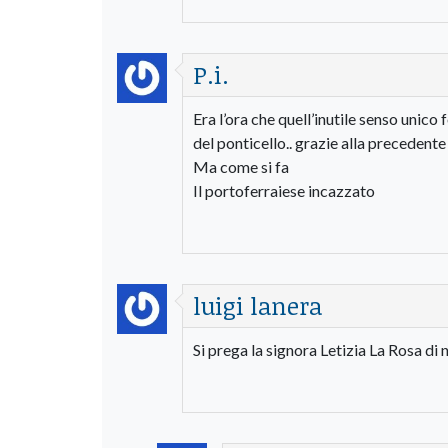
P.i.
Era l’ora che quell’inutile senso unic
del ponticello.. grazie alla precedente
Ma come si fa
Il portoferraiese incazzato
luigi lanera
Si prega la signora Letizia La Rosa di 