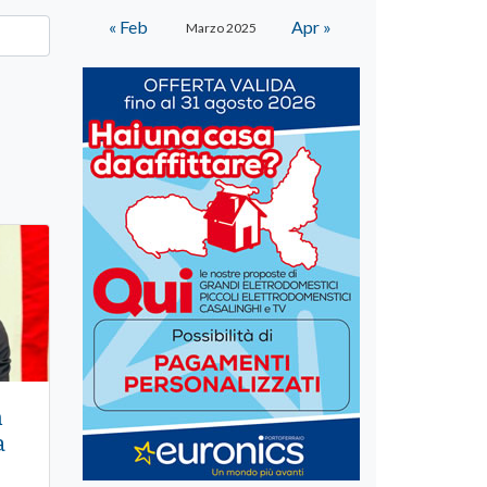
« Feb
Apr »
Marzo 2025
n
a