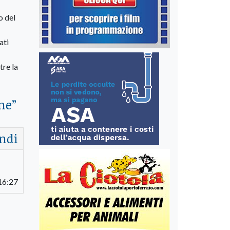
o del
ati
tre la
ne
”
ndi
16:27