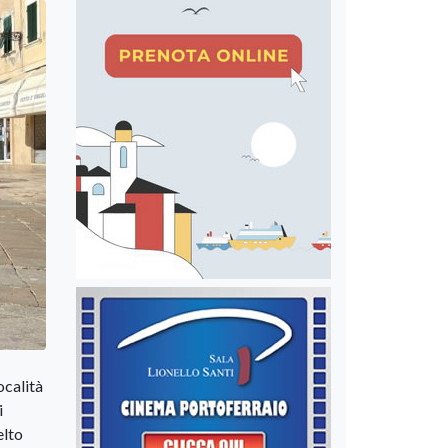
ocalità
i
elto