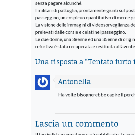
senza pagare alcunché.
I militari di pattuglia, prontamente giunti sul pos
passeggino, un cospicuo quantitativo di merce pe
La visione delle immagini di videosorveglianza d
prelevati dalle corsie e celati nel passeggino.
Le due donne, una 38enne ed una 35enne di origin
refurtiva è stata recuperata e restituita all’avente
Una risposta a “
Tentato furto
Antonella
Ha volte bisognerebbe capire il perch
Lascia un commento
Il tuo indirizzo email non sarà pubblicato.
I camp