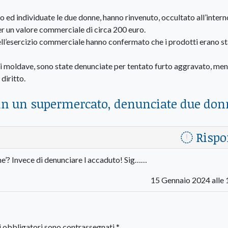
to ed individuate le due donne, hanno rinvenuto, occultato all’intern
r un valore commerciale di circa 200 euro.
ell’esercizio commerciale hanno confermato che i prodotti erano st
i moldave, sono state denunciate per tentato furto aggravato, men
 diritto.
 in un supermercato, denunciate due don
Rispo
e’? Invece di denunciare l accaduto! Sig……
15 Gennaio 2024 alle 
i obbligatori sono contrassegnati
*