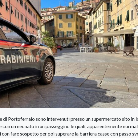
 di Portoferraio sono intervenuti presso un supermercato sito in l
e con un neonato in un passeggino le quali, apparentemente normal
ali con fare sospetto per poi superare la barriera casse con passo sv