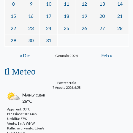
8
9
10
11
12
13
14
15
16
17
18
19
20
21
22
23
24
25
26
27
28
29
30
31
« Dic
Feb »
Gennaio 2024
Il Meteo
Portoferraio
7 Agosto 2026, 6:58
Mainly clear
26°C
Apparent: 33°C
Pressione: 1014 mb
Umidità: 87%
Vento: 1 m/s WNW
Raffiche di vento: 8.6 m/s
UV-Index: 0