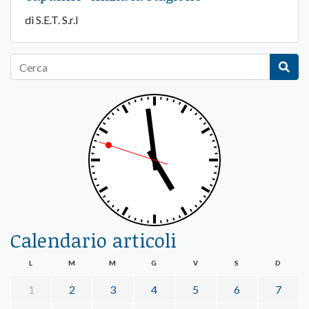
di S.E.T. S.r.l
Calendario articoli
L
M
M
G
V
S
D
1
2
3
4
5
6
7