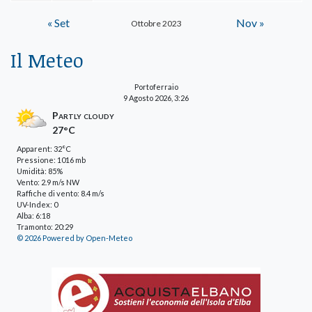
« Set
Nov »
Ottobre 2023
Il Meteo
Portoferraio
9 Agosto 2026, 3:26
Partly cloudy
27°C
Apparent: 32°C
Pressione: 1016 mb
Umidità: 85%
Vento: 2.9 m/s NW
Raffiche di vento: 8.4 m/s
UV-Index: 0
Alba: 6:18
Tramonto: 20:29
© 2026 Powered by Open-Meteo