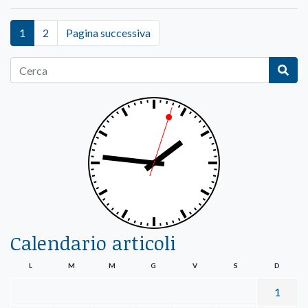
1
2
Pagina successiva
Calendario articoli
L
M
M
G
V
S
D
1