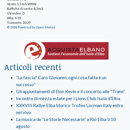
Vento: 1.5 m/s WNW
Raffiche di vento: 8.3 m/s
UV-Index: 0
Alba: 6:18
Tramonto: 20:29
© 2026 Powered by Open-Meteo
Articoli recenti
“La fascia? Caro Giovanni, ogni cosa fatta è un
successo”
Gli appuntamenti di Don Kevin e il concerto alle “Trane”
Incontro di mezza estate per i Lions Club Isola d’Elba
XXXVIII Rallye Elba Storico Trofeo Locman Italy entra
nel vivo
La musica de “Le Storie Necessarie” a Rio Elba il 10
agosto