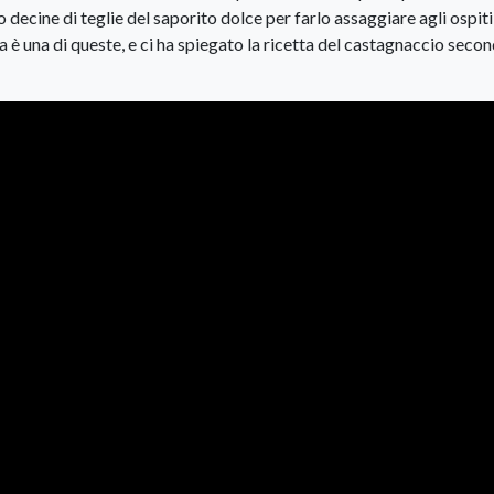
decine di teglie del saporito dolce per farlo assaggiare agli ospiti
 una di queste, e ci ha spiegato la ricetta del castagnaccio secon