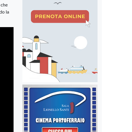
 che
do la