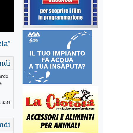
ela
”
ndi
cordo
e
13:34
ndi