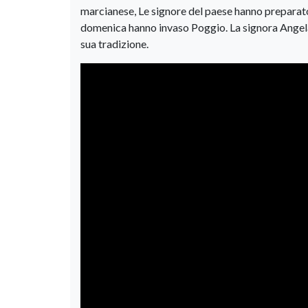
marcianese, Le signore del paese hanno preparato 
domenica hanno invaso Poggio. La signora Angela è
sua tradizione.