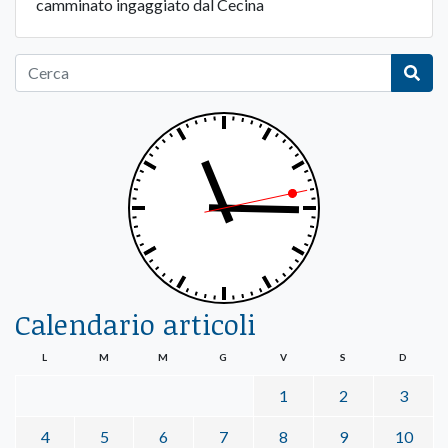
camminato ingaggiato dal Cecina
Calendario articoli
L
M
M
G
V
S
D
1
2
3
4
5
6
7
8
9
10