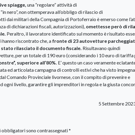
tive spiagge,
una “regolare” attività di
in nero”, non ottemperava all’obbligo di rilascio di
i dai militari della Compagnia di Portoferraio è emerso come l’att
za di dichiarazioni fiscali, autorizzazioni),
omettesse però di
ril
le.
Peraltro, il lavoratore identificato sul momento è risultato esse
eri hanno riscontrato che, a
fronte di 23 autovetture parcheggia
 stato rilasciato il documento fiscale.
Risultavano quindi
etture, per un totale di 190 euro (considerando i 10 euro di tariffa
onstre”, superiore all’80%.
E’ questo un caso veramente eclatant
ta ed articolata campagna di controlli estivi che ha visto impegnat
ti dal Comando Provinciale livornese, con il compito di prevenire e
 ogni livello, garantire gli imprenditori in regola e la giusta conco
5 Settembre 202
i obbligatori sono contrassegnati
*