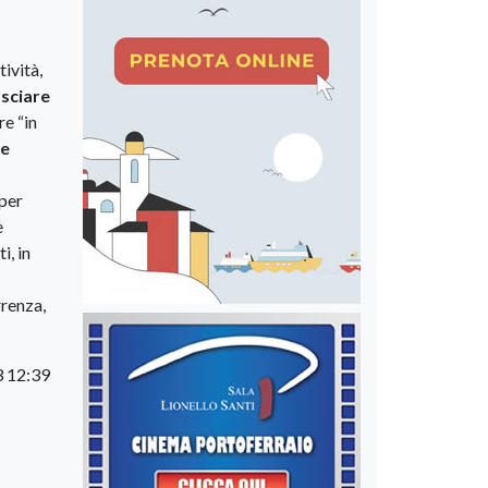
ività,
asciare
re “in
te
 per
e
i, in
rrenza,
3 12:39