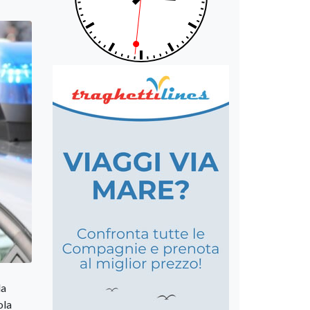
la
ola