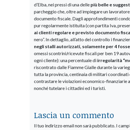
d’Elba, nei pressi di una delle
più belle e sugges
parcheggio che, oltre ad impiegare un lavoratore “
documento fiscale. Dagli approfondimenti condott
pur regolarmente istituita (con partita Iva, presen
ai clienti regolare e previsto documento fisca
nero”. In dettaglio, all’atto del controllo i finanzi
negli
stalli autorizzati, solamente per 4 fosse
omessi scontrini/ricevute fiscali per ben 19 autov
ogni cliente): una percentuale di
irregolarità “m
riscontrato dalle Fiamme Gialle durante la variega
tutta la provincia, centinaia di militari coordina
contrastare le violazioni economico-finanziarie ad
nonché tutelare i cittadini ed i turisti.
Lascia un commento
Il tuo indirizzo email non sarà pubblicato.
I camp