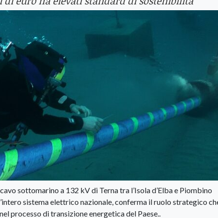
 di euro ha elevati standard di sostenibilità
n cavo sottomarino a 132 kV di Terna tra l’Isola d’Elba e Piombino
l’intero sistema elettrico nazionale, conferma il ruolo strategico ch
el processo di transizione energetica del Paese..