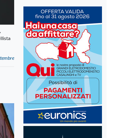
,
llista
ettembre