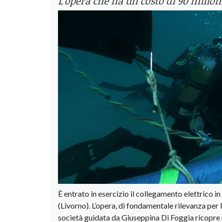
L'opera che ha un costo di 90 milioni
È entrato in esercizio il collegamento elettrico i
(Livorno). L’opera, di fondamentale rilevanza per 
società guidata da Giuseppina Di Foggia ricopre n