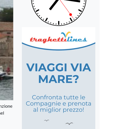
enzione
nel