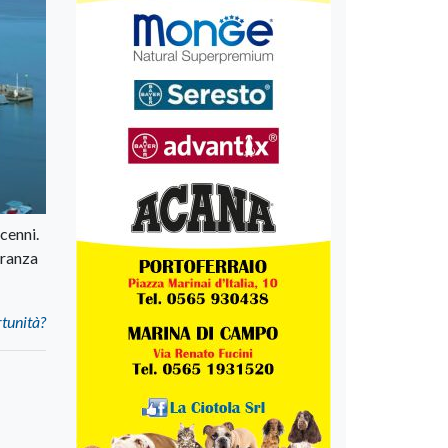
cenni.
iranza
rtunità?