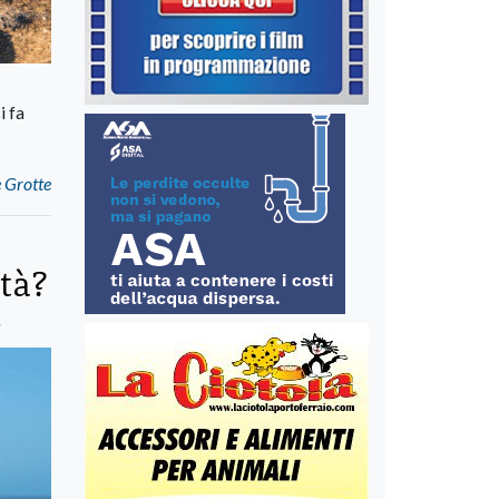
i fa
e Grotte
ità?