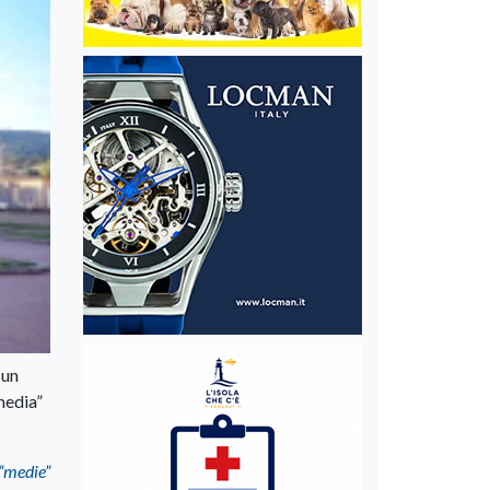
 un
“media”
 “medie”