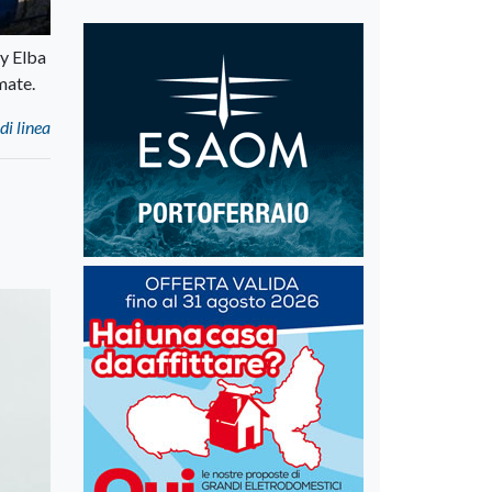
ly Elba
rmate.
di linea