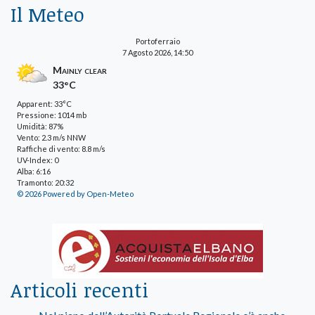
Il Meteo
Portoferraio
7 Agosto 2026, 14:50
Mainly clear
33°C
Apparent: 33°C
Pressione: 1014 mb
Umidità: 87%
Vento: 2.3 m/s NNW
Raffiche di vento: 8.8 m/s
UV-Index: 0
Alba: 6:16
Tramonto: 20:32
© 2026 Powered by Open-Meteo
Articoli recenti