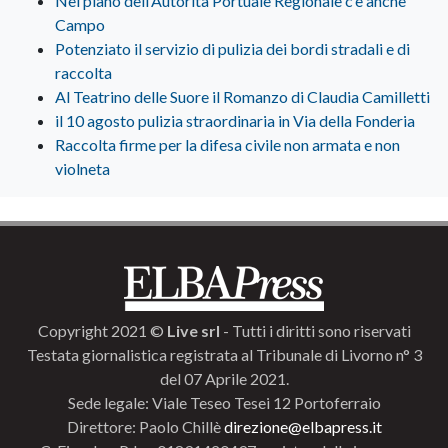
Nel piano dell’Autorità Portuale Regionale c’è anche
Campo
Potenziato il servizio di pulizia dei bordi stradali e di
raccolta
Al Teatrino delle Suore il Romanzo di Claudia Camilletti
il 10 agosto pulizia straordinaria in Via della Fonderia
Raccolta firme per la difesa civile non armata e non
violneta
Copyright 2021 ©
Live srl
- Tutti i diritti sono riservati
Testata giornalistica registrata al Tribunale di Livorno n° 3
del 07 Aprile 2021.
Sede legale: Viale Teseo Tesei 12 Portoferraio
Direttore: Paolo Chillè
direzione@elbapress.it