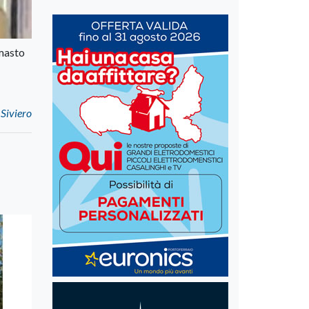
imasto
 Siviero