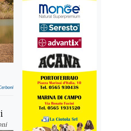
 Cerboni
i
oni