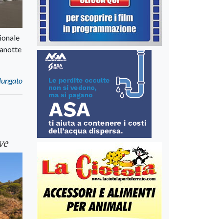
gionale
zanotte
lungato
ve