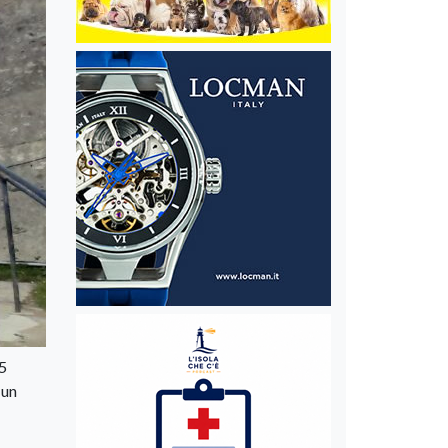
25
 un